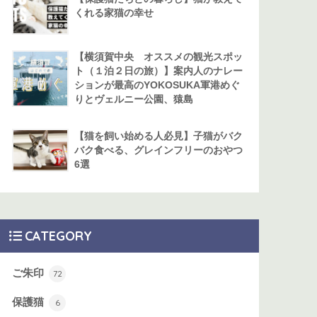
くれる家猫の幸せ
【横須賀中央 オススメの観光スポッ
ト（１泊２日の旅）】案内人のナレー
ションが最高のYOKOSUKA軍港めぐ
りとヴェルニー公園、猿島
【猫を飼い始める人必見】子猫がバク
バク食べる、グレインフリーのおやつ
6選
CATEGORY
ご朱印
72
保護猫
6