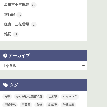
坂東三十三観音
22
旅行記
142
鎌倉十三仏霊場
2
雑記
14
アーカイブ
タグ
お寺
かながわの景勝50選
ご朱印
ハイキング
三浦半島
三重県
京都
京都府
伊勢志摩