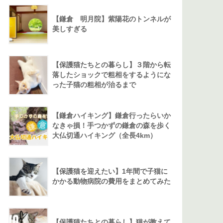
【鎌倉 明月院】紫陽花のトンネルが
美しすぎる
【保護猫たちとの暮らし】３階から転
落したショックで粗相をするようにな
った子猫の粗相が治るまで
【鎌倉ハイキング】鎌倉行ったらいか
なきゃ損！手つかずの鎌倉の森を歩く
大仏切通ハイキング（全長4km）
【保護猫を迎えたい】1年間で子猫に
かかる動物病院の費用をまとめてみた
【保護猫たちとの暮らし】猫が教えて