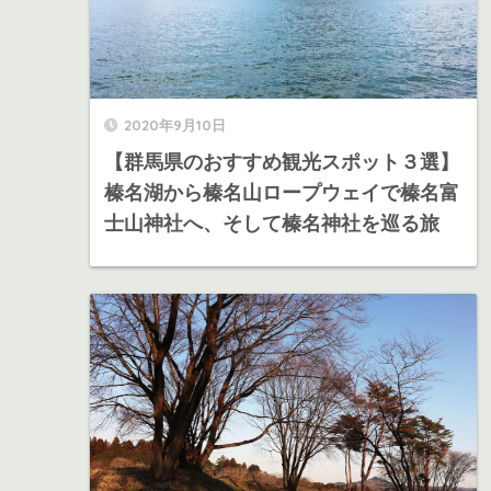
2020年9月10日
【群馬県のおすすめ観光スポット３選】
榛名湖から榛名山ロープウェイで榛名富
士山神社へ、そして榛名神社を巡る旅