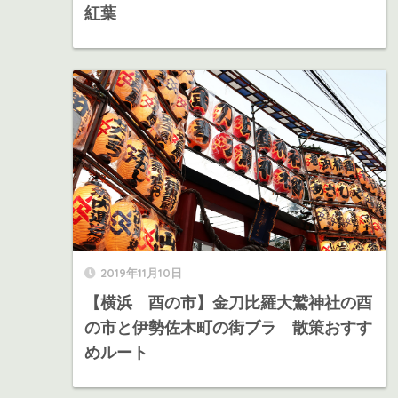
紅葉
2019年11月10日
【横浜 酉の市】金刀比羅大鷲神社の酉
の市と伊勢佐木町の街ブラ 散策おすす
めルート