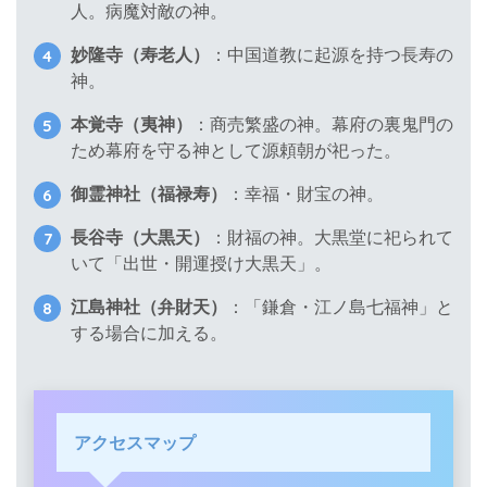
人。病魔対敵の神。
妙隆寺（寿老人）
：中国道教に起源を持つ長寿の
神。
本覚寺（夷神）
：商売繁盛の神。幕府の裏鬼門の
ため幕府を守る神として源頼朝が祀った。
御霊神社（福禄寿）
：幸福・財宝の神。
長谷寺（大黒天）
：財福の神。大黒堂に祀られて
いて「出世・開運授け大黒天」。
江島神社（弁財天）
：「鎌倉・江ノ島七福神」と
する場合に加える。
アクセスマップ