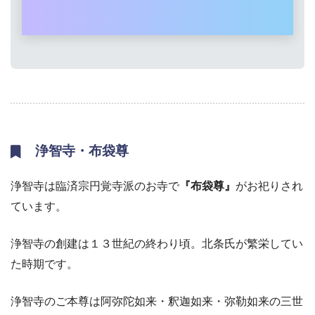
浄智寺
・布袋尊
浄智寺は臨済宗円覚寺派のお寺で
『布袋尊』
がお祀りされ
ています。
浄智寺の創建は１３世紀の終わり頃。北条氏が繁栄してい
た時期です。
浄智寺のご本尊は阿弥陀如来・釈迦如来・弥勒如来の三世