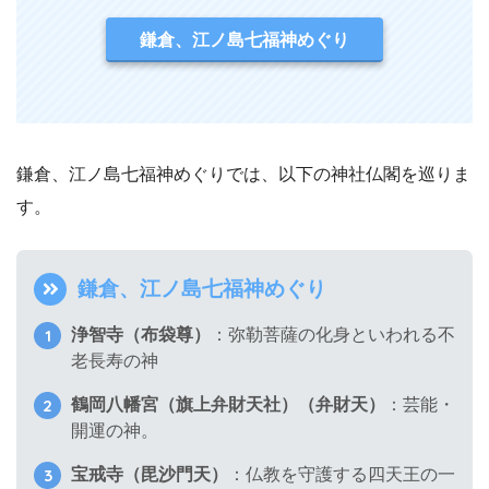
鎌倉、江ノ島七福神めぐり
鎌倉、江ノ島七福神めぐりでは、以下の神社仏閣を巡りま
す。
鎌倉、江ノ島七福神めぐり
浄智寺（布袋尊）
：弥勒菩薩の化身といわれる不
老長寿の神
鶴岡八幡宮（旗上弁財天社）（弁財天）
：芸能・
開運の神。
宝戒寺（毘沙門天）
：仏教を守護する四天王の一