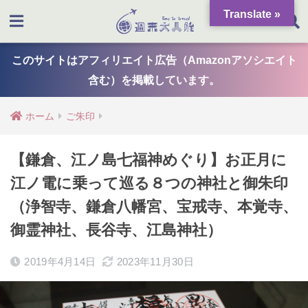
Translate »
このサイトはアフィリエイト広告（Amazonアソシエイト
含む）を掲載しています。
ホーム
ご朱印
【鎌倉、江ノ島七福神めぐり】お正月に
江ノ電に乗って巡る８つの神社と御朱印
（浄智寺、鎌倉八幡宮、宝戒寺、本覚寺、
御霊神社、長谷寺、江島神社）
2019年4月14日
2023年11月30日