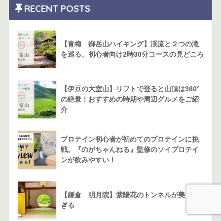
RECENT POSTS
【青梅 御岳山ハイキング】渓流と２つの滝
を巡る、初心者向け2時30分コースの見どころ
【伊豆の大室山】リフトで登ると山頂は360°
の絶景！おすすめの時期や周辺グルメをご紹
介
プロテイン初心者が初めてのプロテインに挑
戦。『のがちゃんねる』監修のソイプロテイ
ンが飲みやすい！
【鎌倉 明月院】紫陽花のトンネルが美しす
ぎる