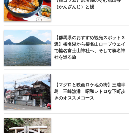
【旅コラム】浜名湖のぞむ舘山寺
（かんざんじ）と鰻
【群馬県のおすすめ観光スポット３
選】榛名湖から榛名山ロープウェイ
で榛名富士山神社へ、そして榛名神
社を巡る旅
【マグロと映画ロケ地の街】三浦半
島 三崎漁港 昭和レトロな下町歩
きのオススメコース