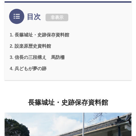
目次
非表示
長篠城址・史跡保存資料館
設楽原歴史資料館
信長の三段構え 馬防柵
兵どもが夢の跡
長篠城址・史跡保存資料館