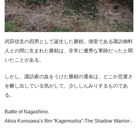
武田信玄の四男として誕生した勝頼。側室である諏訪御料
人との間に生まれた勝頼は、非常に優秀な軍師だったと聞
いたことがある。
しかし、諏訪家の血をうけた勝頼の運命は、どこか悲運さ
を醸し出している気がして、少ししんみりするものであ
る。
Battle of Nagashino.
Akira Kurosawa’s film “Kagemusha”-Τhe Shadow Warrior-.