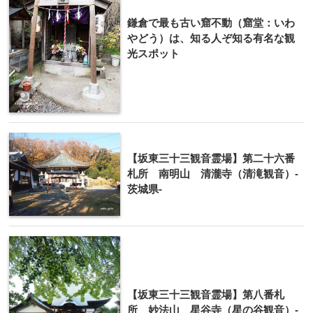
鎌倉で最も古い窟不動（窟堂：いわ
やどう）は、知る人ぞ知る有名な観
光スポット
【坂東三十三観音霊場】第二十六番
札所 南明山 清瀧寺（清滝観音）-
茨城県-
【坂東三十三観音霊場】第八番札
所 妙法山 星谷寺（星の谷観音）-