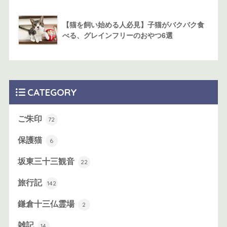
【猫を飼い始める人必見】子猫がバクバク食
べる、グレインフリーのおやつ6選
CATEGORY
ご朱印
72
保護猫
6
坂東三十三観音
22
旅行記
142
鎌倉十三仏霊場
2
雑記
14