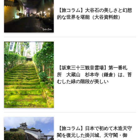
【旅コラム】大谷石の美しさと幻想
的な世界を堪能（大谷資料館）
【坂東三十三観音霊場】第一番札
所 大蔵山 杉本寺（鎌倉）は、苔
むした緑の階段が美しい
【旅コラム】日本で初めて木造天守
閣を復元した掛川城、天守閣・御