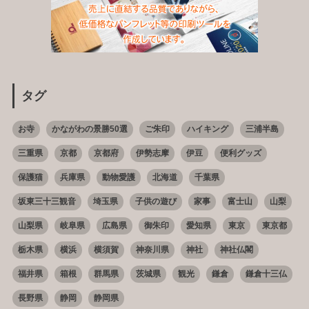
タグ
お寺
かながわの景勝50選
ご朱印
ハイキング
三浦半島
三重県
京都
京都府
伊勢志摩
伊豆
便利グッズ
保護猫
兵庫県
動物愛護
北海道
千葉県
坂東三十三観音
埼玉県
子供の遊び
家事
富士山
山梨
山梨県
岐阜県
広島県
御朱印
愛知県
東京
東京都
栃木県
横浜
横須賀
神奈川県
神社
神社仏閣
福井県
箱根
群馬県
茨城県
観光
鎌倉
鎌倉十三仏
長野県
静岡
静岡県