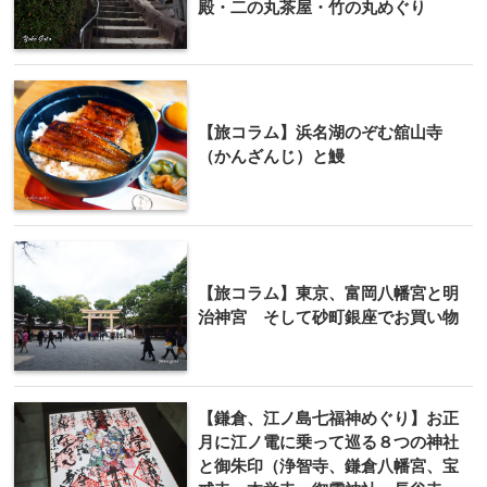
殿・二の丸茶屋・竹の丸めぐり
【旅コラム】浜名湖のぞむ舘山寺
（かんざんじ）と鰻
【旅コラム】東京、富岡八幡宮と明
治神宮 そして砂町銀座でお買い物
【鎌倉、江ノ島七福神めぐり】お正
月に江ノ電に乗って巡る８つの神社
と御朱印（浄智寺、鎌倉八幡宮、宝