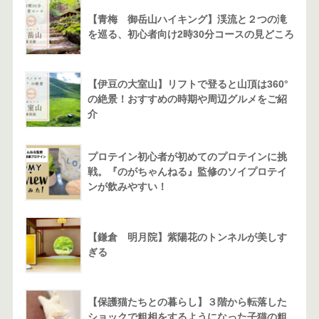
【青梅 御岳山ハイキング】渓流と２つの滝
を巡る、初心者向け2時30分コースの見どころ
【伊豆の大室山】リフトで登ると山頂は360°
の絶景！おすすめの時期や周辺グルメをご紹
介
プロテイン初心者が初めてのプロテインに挑
戦。『のがちゃんねる』監修のソイプロテイ
ンが飲みやすい！
【鎌倉 明月院】紫陽花のトンネルが美しす
ぎる
【保護猫たちとの暮らし】３階から転落した
ショックで粗相をするようになった子猫の粗