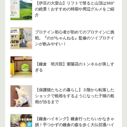
【伊豆の大室山】リフトで登ると山頂は360°
の絶景！おすすめの時期や周辺グルメをご紹
介
プロテイン初心者が初めてのプロテインに挑
戦。『のがちゃんねる』監修のソイプロテイ
ンが飲みやすい！
【鎌倉 明月院】紫陽花のトンネルが美しす
ぎる
【保護猫たちとの暮らし】３階から転落した
ショックで粗相をするようになった子猫の粗
相が治るまで
【鎌倉ハイキング】鎌倉行ったらいかなきゃ
損！手つかずの鎌倉の森を歩く大仏切通ハイ