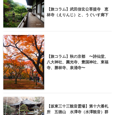
【旅コラム】武田信玄公菩提寺 恵
林寺（えりんじ）と、うぐいす廊下
【旅コラム】秋の京都 〜詩仙堂、
八大神社、圓光寺、豊国神社、東福
寺、勝林寺、泉涌寺〜
【坂東三十三観音霊場】第十六番札
所 五徳山 水澤寺（水澤観音）群