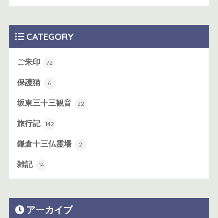
CATEGORY
ご朱印
72
保護猫
6
坂東三十三観音
22
旅行記
142
鎌倉十三仏霊場
2
雑記
14
アーカイブ