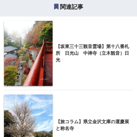
関連記事
【坂東三十三観音霊場】第十八番札
所 日光山 中禅寺（立木観音）日
光
【旅コラム】県立金沢文庫の運慶展
と称名寺