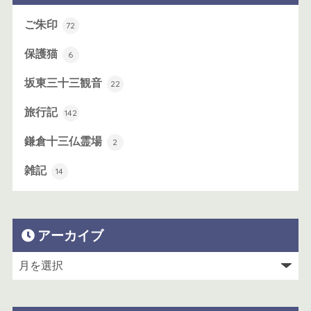
ご朱印
72
保護猫
6
坂東三十三観音
22
旅行記
142
鎌倉十三仏霊場
2
雑記
14
アーカイブ